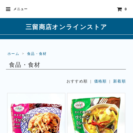
0
メニュー
三留商店オンラインストア
ホーム
>
食品・食材
食品・食材
おすすめ順 |
価格順
|
新着順